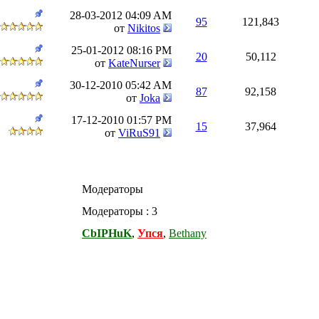
28-03-2012
04:09 AM
95
121,843
от
Nikitos
25-01-2012
08:16 PM
20
50,112
от
KateNurser
30-12-2010
05:42 AM
87
92,158
от
Joka
17-12-2010
01:57 PM
15
37,964
от
ViRuS91
Модераторы
Модераторы : 3
CbIPHuK
,
Упся
,
Bethany