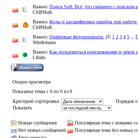
Важно:
Поиск Soft. Всё, что связанно с поиском 
CbIPHuK
Важно:
Коды и расшифровки ошибок при работе
CbIPHuK
Важно:
Цифровые фотоаппараты.
(
1
2
3
4
5
...
П
Wiedemann
Важно:
Как пользоваться поисковиками и зачем 
Libido
Опции просмотра
Показаны темы с 0 по 0 из 0
Критерий сортировки
Порядок о
Показать
Новые сообщения
Популярная тема с новыми с
Нет новых сообщений
Популярная тема без новых 
Тема закрыта