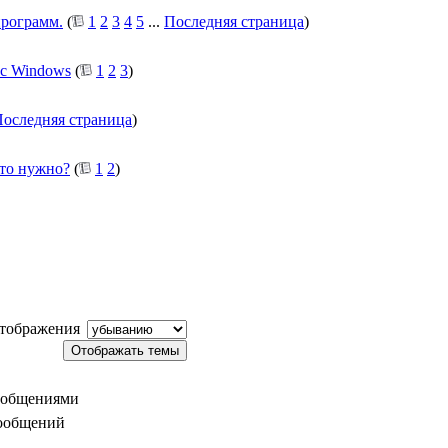
программ.
(
1
2
3
4
5
...
Последняя страница
)
 с Windows
(
1
2
3
)
оследняя страница
)
это нужно?
(
1
2
)
тображения
ообщениями
сообщений