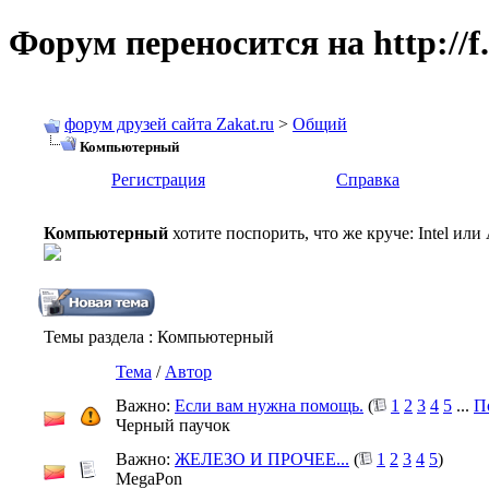
Форум переносится на http://f.
форум друзей сайта Zakat.ru
>
Общий
Компьютерный
Регистрация
Справка
Компьютерный
хотите поспорить, что же круче: Intel ил
Темы раздела
: Компьютерный
Тема
/
Автор
Важно:
Если вам нужна помощь.
(
1
2
3
4
5
...
П
Черный паучок
Важно:
ЖЕЛЕЗО И ПРОЧЕЕ...
(
1
2
3
4
5
)
MegaPon