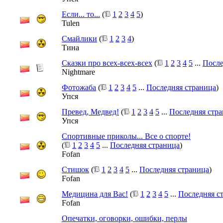
Если... то...
(
1
2
3
4
5
)
Tulen
Смайлики
(
1
2
3
4
)
Тина
Сказки про всех-всех-всех
(
1
2
3
4
5
...
После
Nightmare
Фотожаба
(
1
2
3
4
5
...
Последняя страница
)
Упся
Превед, Медвед!
(
1
2
3
4
5
...
Последняя стр
Упся
Спортивные приколы... Все о спорте!
(
1
2
3
4
5
...
Последняя страница
)
Fofan
Стишок
(
1
2
3
4
5
...
Последняя страница
)
Fofan
Медицина для Вас!
(
1
2
3
4
5
...
Последняя с
Fofan
Опечатки, оговорки, ошибки, перлы