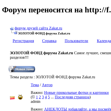
Форум переносится на http://f.
форум друзей сайта Zakat.ru
ЗОЛОТОЙ ФОНД форума Zakat.ru
Регистрация
Справка
Пользователи
Календа
ЗОЛОТОЙ ФОНД форума Zakat.ru
Самое лучшее, смешно
разделов!!!
Темы раздела
: ЗОЛОТОЙ ФОНД форума Zakat.ru
Тема
/
Автор
Важно:
Новые прикольные фотки и картинки
(
1
2
3
4
5
...
Последняя страница
)
admin
Важно:
АНЕКДОТЫ добавляйте, а мы посмеёмс