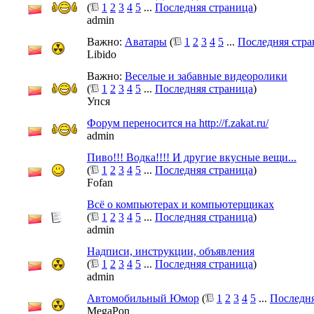
(
1
2
3
4
5
...
Последняя страница
)
admin
Важно:
Аватары
(
1
2
3
4
5
...
Последняя стра
Libido
Важно:
Веселые и забавные видеоролики
(
1
2
3
4
5
...
Последняя страница
)
Упся
Форум переносится на http://f.zakat.ru/
admin
Пиво!!! Водка!!!! И другие вкусные вещи...
(
1
2
3
4
5
...
Последняя страница
)
Fofan
Всё о компьютерах и компьютерщиках
(
1
2
3
4
5
...
Последняя страница
)
admin
Надписи, инструкции, объявления
(
1
2
3
4
5
...
Последняя страница
)
admin
Автомобильный Юмор
(
1
2
3
4
5
...
Последня
MegaPon