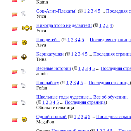
Katrin
Соц-Агит-Плакаты!
(
1
2
3
4
5
...
Последняя 
Упся
Никогда этого не делайте!!!
(
1
2
3
4
)
Упся
Про детей...
(
1
2
3
4
5
...
Последняя страница
Asya
Карикатушки
(
1
2
3
4
5
...
Последняя страни
Тина
Веселые истории
(
1
2
3
4
5
...
Последняя стр
admin
Про работу
(
1
2
3
4
5
...
Последняя страница
)
Fofan
Школьные годы чудесные... Все об обучении.
(
1
2
3
4
5
...
Последняя страница
)
Обольстительница
Одной строкой
(
1
2
3
4
5
...
Последняя стран
MegaPon
Опрос:
Новогодний юмор
(
1
2
3
4
5
...
После