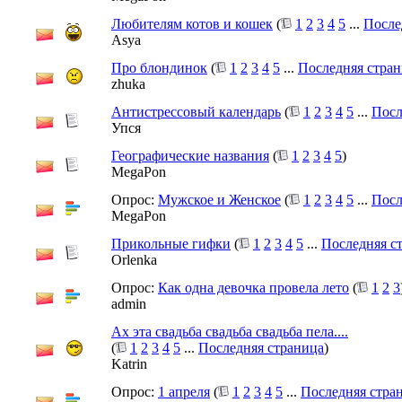
Любителям котов и кошек
(
1
2
3
4
5
...
После
Asya
Про блондинок
(
1
2
3
4
5
...
Последняя стра
zhuka
Антистрессовый календарь
(
1
2
3
4
5
...
Посл
Упся
Географические названия
(
1
2
3
4
5
)
MegaPon
Опрос:
Мужское и Женское
(
1
2
3
4
5
...
Посл
MegaPon
Прикольные гифки
(
1
2
3
4
5
...
Последняя с
Orlenka
Опрос:
Как одна девочка провела лето
(
1
2
3
admin
Ах эта свадьба свадьба свадьба пела....
(
1
2
3
4
5
...
Последняя страница
)
Katrin
Опрос:
1 апреля
(
1
2
3
4
5
...
Последняя стра