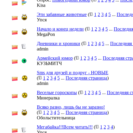
Kisa
Эти забавные животные
(
1
2
3
4
5
...
Последн
Упся
Начало и конец недели
(
1
2
3
4
5
...
Последня
MegaPon
Дневники и хроники
(
1
2
3
4
5
...
Последняя
admin
Армейский юмор
(
1
2
3
4
5
...
Последняя стр
КУЗЬМИТЧ
Sms для друзей и подруг - НОВЫЕ
(
1
2
3
4
5
...
Последняя страница
)
admin
Веселые гороскопы
(
1
2
3
4
5
...
Последняя с
Минералка
Всяко разно, лишь бы не заразно!
(
1
2
3
4
5
...
Последняя страница
)
Обольстительница
Мегабайка!!!Всем читать!!!
(
1
2
3
4
)
Упся