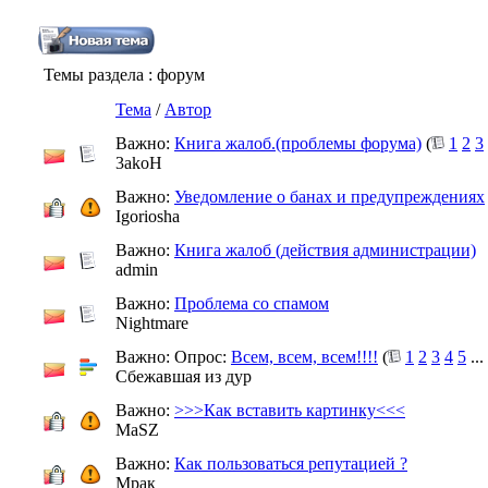
Темы раздела
: форум
Тема
/
Автор
Важно:
Книга жалоб.(проблемы форума)
(
1
2
3
3akoH
Важно:
Уведомление о банах и предупреждениях
Igoriosha
Важно:
Книга жалоб (действия администрации)
admin
Важно:
Проблема со спамом
Nightmare
Важно: Опрос:
Всем, всем, всем!!!!
(
1
2
3
4
5
...
Сбежавшая из дур
Важно:
>>>Как вставить картинку<<<
MaSZ
Важно:
Как пользоваться репутацией ?
Мрак