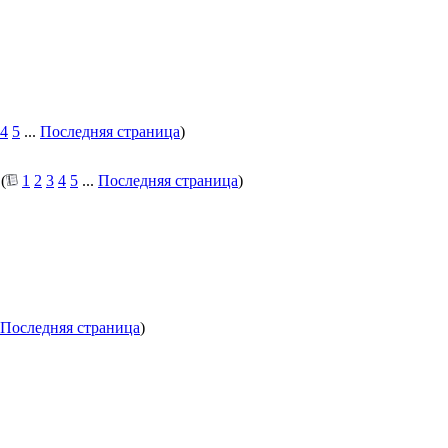
4
5
...
Последняя страница
)
(
1
2
3
4
5
...
Последняя страница
)
Последняя страница
)