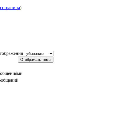
 страница
)
тображения
ообщениями
сообщений