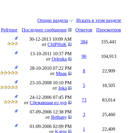
Опции раздела
Искать в этом разделе
Рейтинг
Последнее сообщение
Ответов
Просмотров
30-12-2013
10:09 AM
384
335,441
от
CbIPHuK
13-10-2011
10:37 PM
96
104,913
от
Orlenka
28-10-2010
07:22 PM
8
22,909
от
Мрак
23-10-2008
10:10 PM
5
18,505
от
Joka
24-12-2006
07:45 PM
73
83,014
от
Сбежавшая из дур
07-09-2006
12:38 PM
3
25,460
от
Bethany
01-09-2006
02:09 PM
1
22,409
от
Katrin