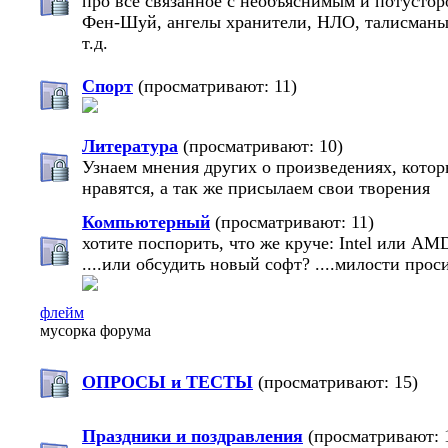
про всё связанное с необъяснимым и потустор
Фен-Шуй, ангелы хранители, НЛО, талисманы
т.д.
Спорт
(просматривают: 11)
Литература
(просматривают: 10)
Узнаем мнения других о произведениях, кото
нравятся, а так же присылаем свои творения
Компьютерный
(просматривают: 11)
хотите поспорить, что же круче: Intel или AM
....или обсудить новый софт? ....милости прос
флейм
мусорка форума
ОПРОСЫ и ТЕСТЫ
(просматривают: 15)
Праздники и поздравления
(просматривают: 