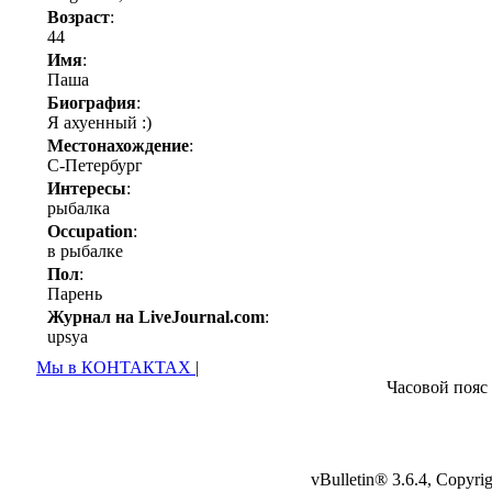
Возраст
:
44
Имя
:
Паша
Биография
:
Я ахуенный :)
Местонахождение
:
С-Петербург
Интересы
:
рыбалка
Occupation
:
в рыбалке
Пол
:
Парень
Журнал на LiveJournal.com
:
upsya
Мы в КОНТАКТАХ
|
Часовой пояс
vBulletin® 3.6.4, Copyr