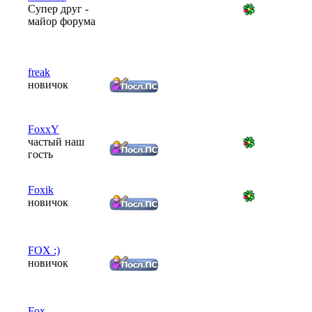
Супер друг -
майор форума
freak
новичок
FoxxY
частый наш
гость
Foxik
новичок
FOX :)
новичок
Fox