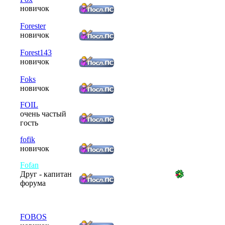
новичок
Forester
новичок
Forest143
новичок
Foks
новичок
FOIL
очень частый
гость
fofik
новичок
Fofan
Друг - капитан
форума
FOBOS