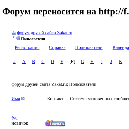
Форум переносится на http://f.
форум друзей сайта Zakat.ru
Пользователи
Регистрация
Справка
Пользователи
Календа
#
A
B
C
D
E
[
F
]
G
H
I
J
K
форум друзей сайта Zakat.ru: Пользователи
Имя
Контакт
Система мгновенных сообще
fyu
новичок