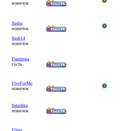
новичок
flasha
новичок
flash14
новичок
Flaminga
гость
FiveForMe
новичок
fistashka
новичок
Filnia