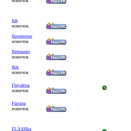
новичок
fnb
новичок
flusspeesse
новичок
flirtmaster
новичок
flek
новичок
Flayalena
новичок
Flaxing
новичок
FLASHka