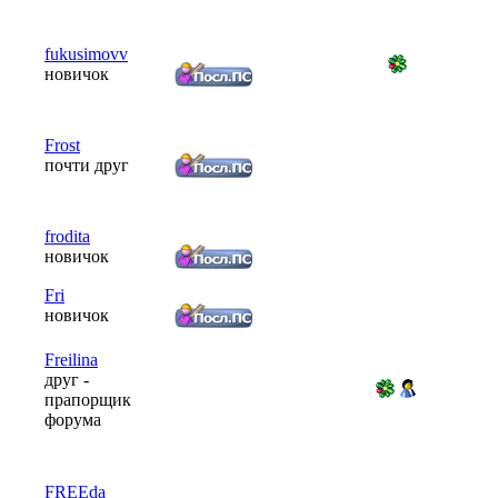
fukusimovv
новичок
Frost
почти друг
frodita
новичок
Fri
новичок
Freilina
друг -
прапорщик
форума
FREEda