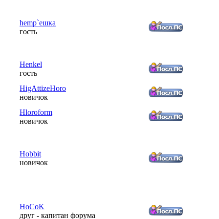
hemp`ешка
гость
Henkel
гость
HigAttizeHoro
новичок
Hloroform
новичок
Hobbit
новичок
HoCoK
друг - капитан форума