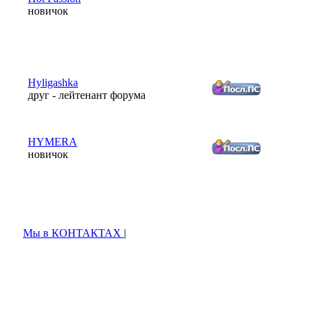
новичок
Hyligashka
друг - лейтенант форума
HYMERA
новичок
Мы в КОНТАКТАХ
|