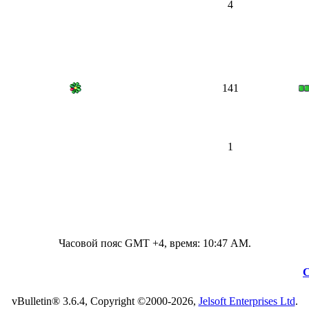
4
141
1
Часовой пояс GMT +4, время:
10:47 AM
.
С
vBulletin® 3.6.4, Copyright ©2000-2026,
Jelsoft Enterprises Ltd
.