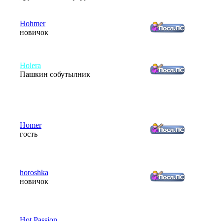
Hohmer
новичок
Holera
Пашкин собутылник
Homer
гость
horoshka
новичок
Hot Passion