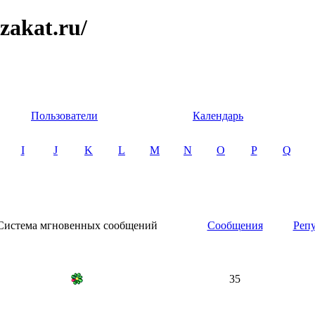
zakat.ru/
Пользователи
Календарь
I
J
K
L
M
N
O
P
Q
Система мгновенных сообщений
Сообщения
Реп
35