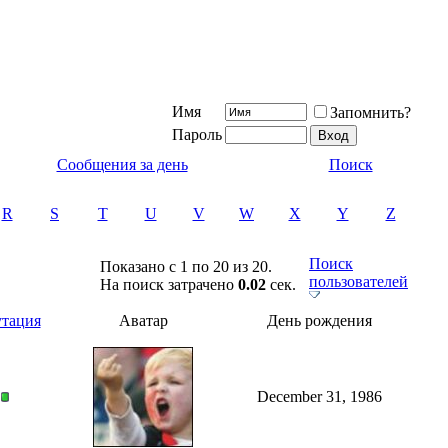
Имя
Запомнить?
Пароль
Сообщения за день
Поиск
R
S
T
U
V
W
X
Y
Z
Поиск
Показано с 1 по 20 из 20.
пользователей
На поиск затрачено
0.02
сек.
утация
Аватар
День рождения
December 31, 1986