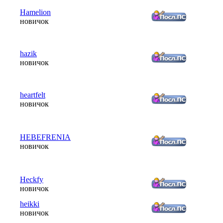
Hamelion
новичок
hazik
новичок
heartfelt
новичок
HEBEFRENIA
новичок
Heckfy
новичок
heikki
новичок