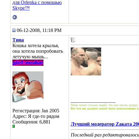
06-12-2008, 11:18 PM
Тина
Кошка хотела крылья,
она хотела попробовать
летучую мышь...
__________________
Меня читает столько людей, что уже писать правду 
Все что вы скажете может быть использовано к
Регистрация: Jan 2005
Адрес: Я где-то рядом
Сообщения: 6,881
Лучший модератор Zаката 20
Последний раз редактировалось