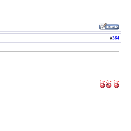
#
364