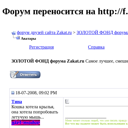
Форум переносится на http://f.
форум друзей сайта Zakat.ru
>
ЗОЛОТОЙ ФОНД форума Z
Аватары
Регистрация
Справка
ЗОЛОТОЙ ФОНД форума Zakat.ru
Самое лучшее, смешно
18-07-2008, 09:02 PM
Тина
Кошка хотела крылья,
она хотела попробовать
__________________
летучую мышь...
Меня читает столько людей, что уже писать правду 
Все что вы скажете может быть использовано к