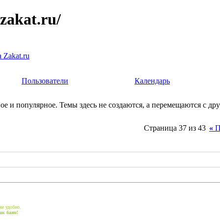
zakat.ru/
akat.ru
Пользователи
Календарь
е и популярное. Темы здесь не создаются, а перемещаются с дру
Страница 37 из 43
«
П
не удобно.
ак баян!