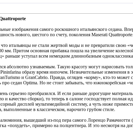
Quattroporte
ные изображения самого роскошного итальянского седана. Впер
ность нового, шестого по счету, поколения Maserati Quattroporte
, что итальянцы не стали жертвой моды и не превратили свою 
200 мм. Притом основная прибавка пошла на увеличение колесной
ец» раньше уступал всем немецким длиннобазным одноклассника
лся абсолютно узнаваемым. Такую красоту могут нарисовать то
Pininfarina образу время нипочем. Незначительные изменения в 
nTurismo и GranCabrio. Правда, оглядев «корму», кто-то может с
 про седан Optima. Но не стоит забывать, что южнокорейская «
очень серьезно преобразился. И если раньше дорогущие материал
о и качество сборки), то теперь в салоне господствует полная 
нсорный дисплей мультимедийной систему, а чуть ниже примост
, выполненные в классическом, нарочито грубом стиле.
алюминия, вышедший из-под пера самого Лоренцо Рамачиотти (ра
легка «похудеть», примерно на полцентнера. И это несмотря на 