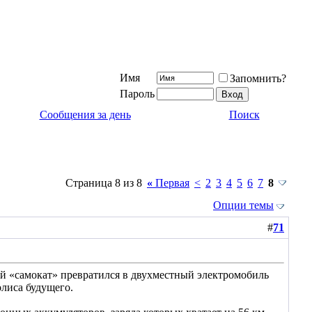
Имя
Запомнить?
Пароль
Сообщения за день
Поиск
Страница 8 из 8
«
Первая
<
2
3
4
5
6
7
8
Опции темы
#
71
ий «самокат» превратился в двухместный электромобиль
олиса будущего.