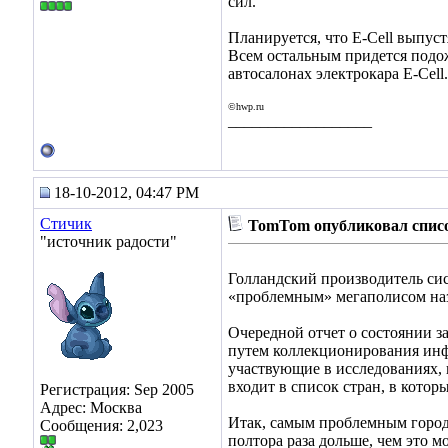
сил.
Планируется, что E-Cell выпус
Всем остальным придется подож
автосалонах электрокара E-Cell.
©hwp.ru
__________________
18-10-2012, 04:47 PM
Стичик
TomTom опубликовал списо
"источник радости"
Голландский производитель сис
«проблемным» мегаполисом наз
Очередной отчет о состоянии 
путем коллекционирования инф
участвующие в исследованиях, 
входит в список стран, в кото
Регистрация: Sep 2005
Адрес: Москва
Итак, самым проблемным городо
Сообщения: 2,023
полтора раза дольше, чем это 