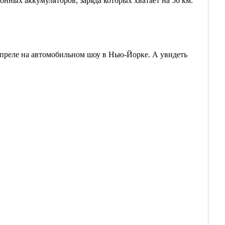
нных аккумуляторов, заряда которых хватает на 56 км.
 апреле на автомобильном шоу в Нью-Йорке. А увидеть