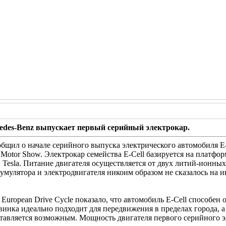
cedes-Benz выпускает первый серийный электрокар.
бщил о начале серийного выпуска электрического автомобиля E-
 Motor Show. Электрокар семейства E-Cell базируется на платфо
 Tesla. Питание двигателя осуществляется от двух литий-ионны
умулятора и электродвигателя никоим образом не сказалось на и
uropean Drive Cycle показало, что автомобиль E-Cell способен 
винка идеально подходит для передвижения в пределах города, 
дставляется возможным. Мощность двигателя первого серийного э