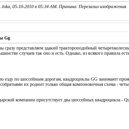
Joka, 05-10-2010 в
05:34 AM
. Причина: Перезалил изображения
ы Gg
мы сразу представляем эдакий трактороподобный четырехколесн
ьшинстве случаев так оно и есть. Однако, из всякого правила е
ую езду по шоссейным дорогам, квадроциклы GG занимают про
обратьями их роднит только общая компоновочная схема - четы
арской компании присутствует два шоссейных квадроцикла - Qua