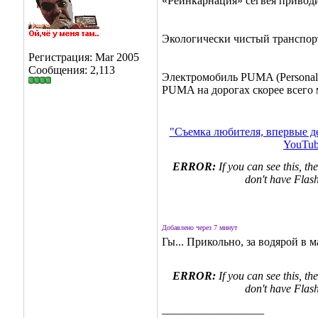
«Реинкарнация» сегвея приводи
Экологически чистый транспорт
Регистрация: Mar 2005
Сообщения: 2,113
Электромобиль PUMA (Personal U
PUMA на дорогах скорее всего м
"Съемка любителя, впервые 
YouTu
ERROR:
If you can see this, th
don't have Flash
Добавлено через 7 минут
Гы... Прикольно, за водярой в м
ERROR:
If you can see this, th
don't have Flash
__________________