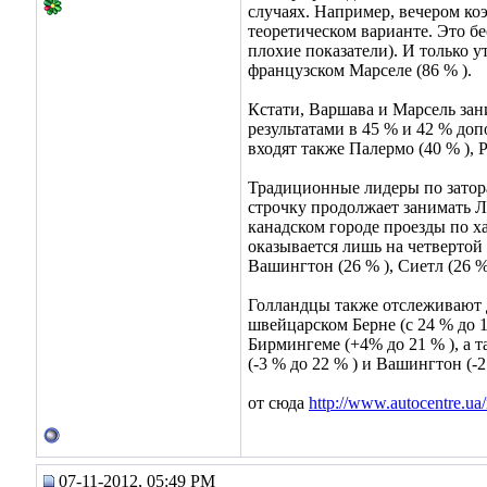
случаях. Например, вечером коэ
теоретическом варианте. Это б
плохие показатели). И только у
французском Марселе (86 % ).
Кстати, Варшава и Марсель за
результатами в 45 % и 42 % до
входят также Палермо (40 % ), Р
Традиционные лидеры по затор
строчку продолжает занимать Л
канадском городе проезды по х
оказывается лишь на четвертой
Вашингтон (26 % ), Сиетл (26 %
Голландцы также отслеживают 
швейцарском Берне (с 24 % до 1
Бирмингеме (+4% до 21 % ), а 
(-3 % до 22 % ) и Вашингтон (-
от сюда
http://www.autocentre.ua/
07-11-2012, 05:49 PM