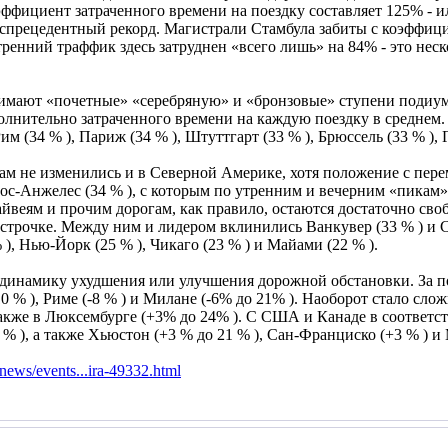
ффициент затраченного времени на поездку составляет 125% - ил
еспрецедентный рекорд. Магистрали Стамбула забиты с коэффицие
тренний траффик здесь затруднен «всего лишь» на 84% - это неск
нимают «почетные» «серебряную» и «бронзовые» ступени подиу
полнительно затраченного времени на каждую поездку в среднем
им (34 % ), Париж (34 % ), Штуттгарт (33 % ), Брюссель (33 % ), 
ам не изменились и в Северной Америке, хотя положение с пер
ос-Анжелес (34 % ), с которым по утренним и вечерним «пикам»
айвеям и прочим дорогам, как правило, остаются достаточно св
 строчке. Между ним и лидером вклинились Ванкувер (33 % ) и С
 ), Нью-Йорк (25 % ), Чикаго (23 % ) и Майами (22 % ).
динамику ухудшения или улучшения дорожной обстановки. За по
0 % ), Риме (-8 % ) и Милане (-6% до 21% ). Наоборот стало сло
также в Люксембурге (+3% до 24% ). С США и Канаде в соответс
2 % ), а также Хьюстон (+3 % до 21 % ), Сан-Франциско (+3 % ) и
news/events...ira-49332.html