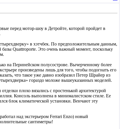
вые перед мотор-шоу в Детройте, которой пройдет в
.
«четырехдверку» в хэтчбек. По предположительным данным,
 базы Quattroporte. Это очень важный момент, поскольку
м.
лько на Перинейском полусострове. Вычерченному более
экстрьере произведены лишь для того, чтобы подогнать его
казать, что такое уже давно изобразил Петер Шрайер из
четырехдверка» гораздо моложе вышеуказанных моделей.
ы отделки плохо вязались с простенькой архитектурой
идиллия. Консоль выполнена в минималистском стиле. Ее
ился блок климатической установки. Венчают эту
ботал над экстерьером Ferrari Enzo) новый
дополнительные сантиметры!