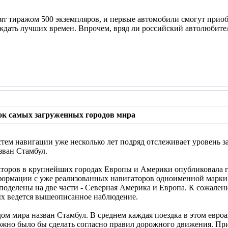
тят тиражом 500 экземпляров, и первые автомобили смогут при
дать лучших времен. Впрочем, вряд ли российский автолюбитель
к самых загруженных городов мира
тем навигации уже несколько лет подряд отслеживает уровень 
ван Стамбул.
заторов в крупнейших городах Европы и Америки опубликовала
ормации с уже реализованных навигаторов одноименной марки, 
поделены на две части - Северная Америка и Европа. К сожалени
рых ведется вышеописанное наблюдение.
м мира назван Стамбул. В среднем каждая поездка в этом евроаз
можно было бы сделать согласно правил дорожного движения. Пр