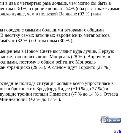
и в два с четвертью раза дольше, чем могло бы быть в
нтом в 61%, а прочие дороги - 54% (оба раза также самые
олько лучше, чем в польской Варшаве (93 % ) или
ма городов с самыми большими заторами с общими
. В десятку самых затычных европейских мегаполисов
Гамбург (32 % ) и Стокгольм (30 % ).
емещением в Новом Свете выглядит куда лучше. Первую
 может поспорить лишь Монреаль (28 % ). Впрочем, в
ободными, поэтому в общем рейтинге Монреаль
ан-Франциско (29 % ). А следом идут Торонто (27 % ),
следние полгода ситуация больше всего упростилась в
жнее в британских Бредфорд-Лидсе (+10 % до 27 % ) и
твующие тройки попали Эдмонтон (-7 % до 14 % ), Оттава
 Миннеаполис (+2 % до 17 % ).
#
76