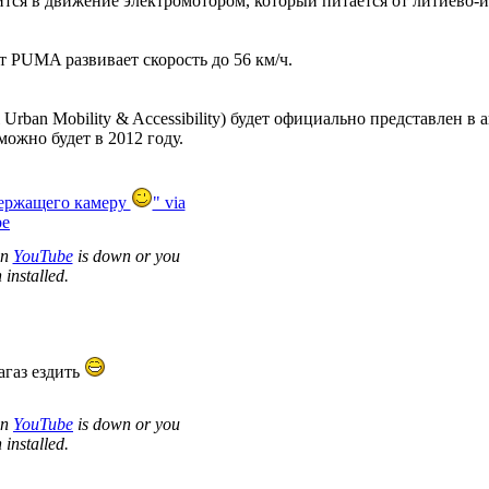
тся в движение электромотором, который питается от литиево-ио
 PUMA развивает скорость до 56 км/ч.
rban Mobility & Accessibility) будет официально представлен в
ожно будет в 2012 году.
держащего камеру
" via
be
en
YouTube
is down or you
 installed.
агаз ездить
en
YouTube
is down or you
 installed.