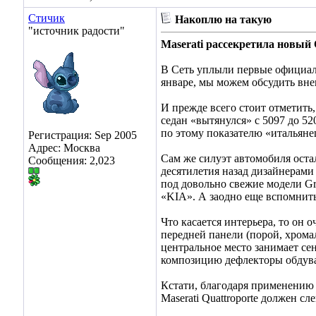
Стичик
Накоплю на такую
"источник радости"
Maserati рассекретила новый 
В Сеть уплыли первые официаль
январе, мы можем обсудить внеш
И прежде всего стоит отметить
седан «вытянулся» с 5097 до 5
по этому показателю «итальян
Регистрация: Sep 2005
Адрес: Москва
Сам же силуэт автомобиля оста
Сообщения: 2,023
десятилетия назад дизайнерами 
под довольно свежие модели Gra
«KIA». А заодно еще вспомнить
Что касается интерьера, то он 
передней панели (порой, хромал
центральное место занимает се
композицию дефлекторы обдува
Кстати, благодаря применению 
Maserati Quattroporte должен с