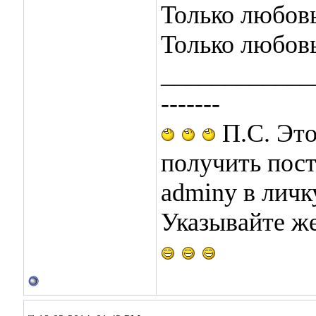
Только любовь
Только любовь
____________
-------
П.С. Это
получить пос
adminу в лич
Указывайте же