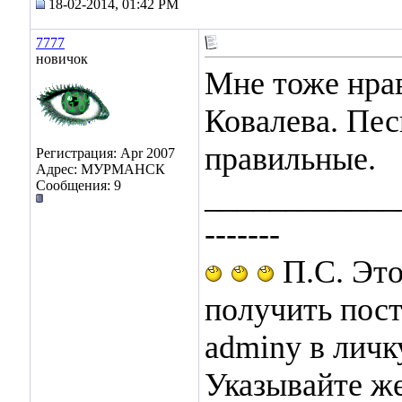
18-02-2014, 01:42 PM
7777
новичок
Мне тоже нра
Ковалeва. Пес
правильные.
Регистрация: Apr 2007
Адрес: МУРМАНСК
Сообщения: 9
____________
-------
П.С. Это
получить пос
adminу в лич
Указывайте же