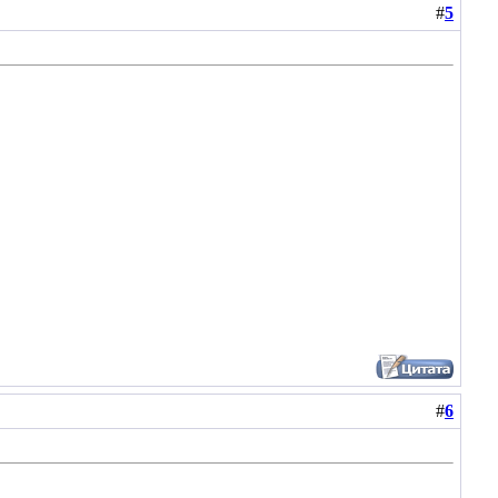
#
5
#
6