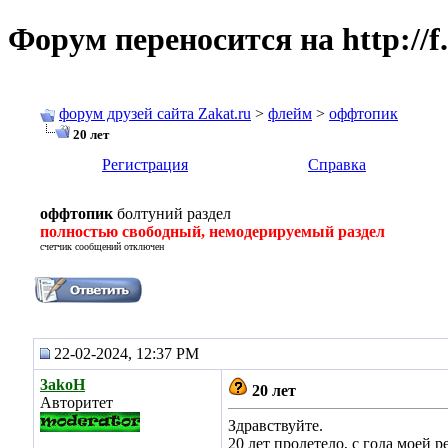
Форум переносится на http://f.
форум друзей сайта Zakat.ru
>
флейм
>
оффтопик
20 лет
Регистрация
Справка
оффтопик
болтуний раздел
полностью свободный, немодерируемый раздел
счетчик сообщений отключен
22-02-2024, 12:37 PM
3akoH
20 лет
Авторитет
Здравствуйте.
20 лет пролетело, с года моей 