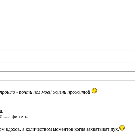
т прошло - почти пол моей жизни прожитой
я.
....а фи геть.
м вдохов, а количеством моментов когда захватыват дух.