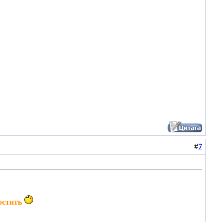
#
7
остить